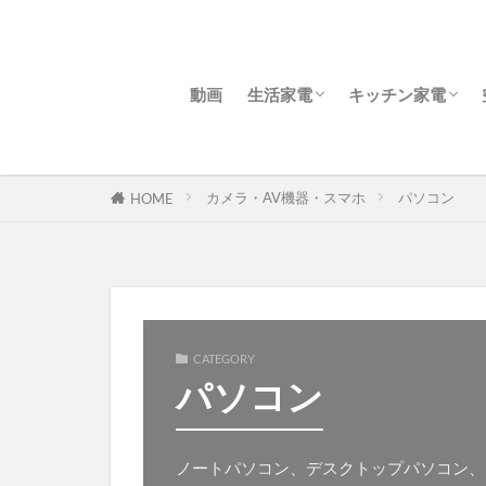
動画
生活家電
キッチン家電
洗濯機・乾燥機
クリーナー・掃除機
スチームアイロン、衣類スチー
照明
冷蔵庫
電子レンジ・オ
炊飯器・精米機
自動調理鍋
電気ケトル
ホットプレート
トースター
コーヒーメーカ
卓上IHクッキン
カメラ・AV機器・スマホ
パソコン
HOME
CATEGORY
パソコン
ノートパソコン、デスクトップパソコン、