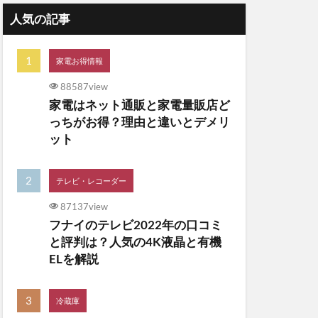
人気の記事
家電お得情報
88587view
家電はネット通販と家電量販店ど
っちがお得？理由と違いとデメリ
ット
テレビ・レコーダー
87137view
フナイのテレビ2022年の口コミ
と評判は？人気の4K液晶と有機
ELを解説
冷蔵庫