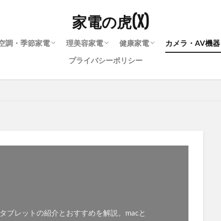
家電の虎(X)
空調・季節家電
理美容家電
健康家電
カメラ・AV機
プライバシーポリシー
マー
ーブン
・グリル鍋
ー
グヒーター
エアコン
暖房器具
除湿機
加湿器
扇風機
空気清浄機
シェーバー・脱毛器
ドライヤー
電動歯ブラシ
血圧計
体組成計
テレビ・レコ
一眼レフカメ
スマホ
ビデオカメラ
イヤホン・ヘ
オーディオ
プリンター
パソコン
タブレットの紹介とおすすめを解説。macと