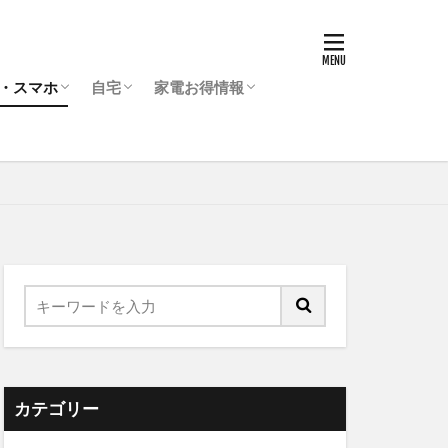
器・スマホ
自宅
家電お得情報
ーダー
ラ
ッドホン
便利グッズ
カー用品
一人暮らし
新婚・同棲
カテゴリー