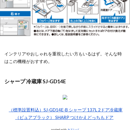
インテリアやおしゃれを重視したい方もいるはず。そんな時
はこの機種がおすすめ。
シャープ 冷蔵庫 SJ-GD14E
（標準設置料込）SJ-GD14E-B シャープ 137L 2ドア冷蔵庫
（ピュアブラック） SHARP つけかえどっちもドア
posted with
カエレバ