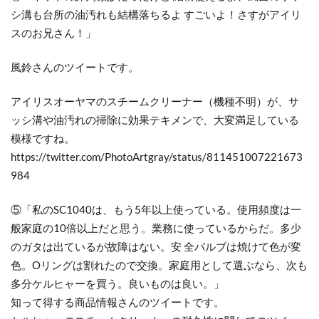
シ溝も台所の油汚れも結構落ちるよ すごいよ！さすがアイリ
スのお兄さん！」
風鈴さんのツイートです。
アイリスオーヤマのスチームクリーナー（機種不明）が、サ
ッシ溝や油汚れの掃除に効果テキメンで、大変満足している
模様ですね。
https://twitter.com/PhotoArtgray/status/811451007221673
984
⑤「私のSC1040は、もう5年以上使っている。使用頻度は一
般家庭の10倍以上だと思う。業務に使っているからだ。多少
のガタは出ているが故障はない。安 全バルブは焼けて色が変
色。Oリングは割れたので交換。家庭用として選ぶなら、次も
多分ケルヒャーを買う。良いものは良い。」
知って得する商品情報さんのツイートです。